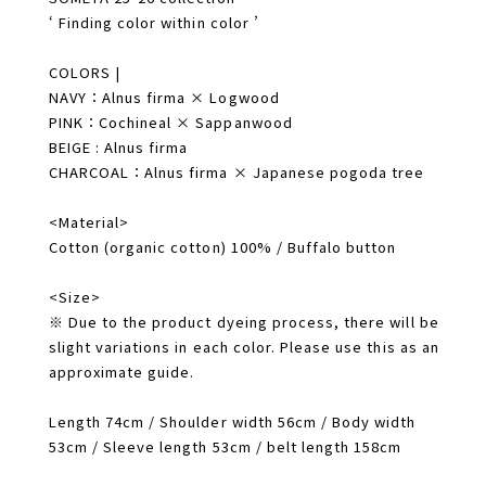
‘ Finding color within color ’
COLORS |
NAVY：Alnus firma × Logwood
PINK：Cochineal × Sappanwood
BEIGE : Alnus firma
CHARCOAL：Alnus firma × Japanese pogoda tree
<Material>
Cotton (organic cotton) 100% / Buffalo button
<Size>
※ Due to the product dyeing process, there will be
slight variations in each color. Please use this as an
approximate guide.
Length 74cm / Shoulder width 56cm / Body width
53cm / Sleeve length 53cm / belt length 158cm