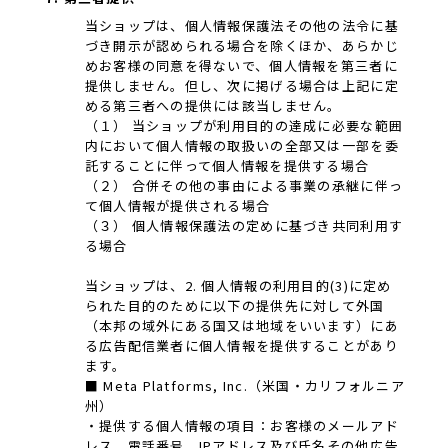
当ショップは、個人情報保護法その他の法令に基
づき開示が認められる場合を除くほか、あらかじ
めお客様の同意を得ないで、個人情報を第三者に
提供しません。但し、次に掲げる場合は上記に定
める第三者への提供には該当しません。
（１） 当ショップが利用目的の達成に必要な範囲
内において個人情報の取扱いの全部又は一部を委
託することに伴って個人情報を提供する場合
（２） 合併その他の事由による事業の承継に伴っ
て個人情報が提供される場合
（３） 個人情報保護法の定めに基づき共同利用す
る場合
当ショップは、2. 個人情報の利用目的(3)に定め
られた目的のために以下の提供先に対して外国
（本邦の域外にある国又は地域をいいます）にあ
る広告配信業者に個人情報を提供することがあり
ます。
■ Meta Platforms, Inc.（米国・カリフォルニア
州）
・提供する個人情報の項目：お客様のメールアド
レス、電話番号、IPアドレス及び氏名その他広告