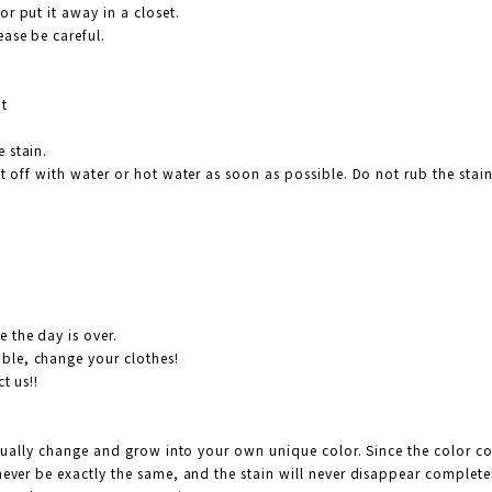
r put it away in a closet.
ase be careful.
it
 stain.
it off with water or hot water as soon as possible. Do not rub the stain
 the day is over.
ble, change your clothes!
t us!!
radually change and grow into your own unique color. Since the color c
never be exactly the same, and the stain will never disappear completel