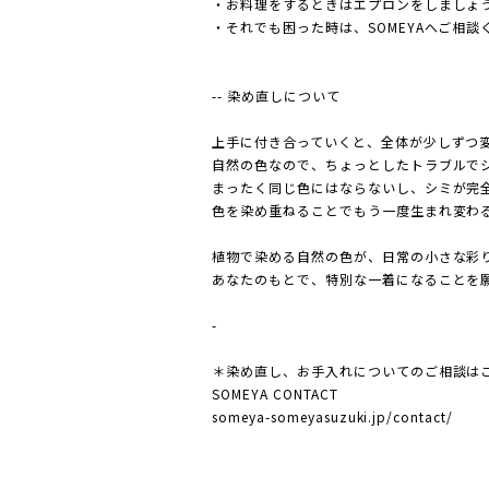
・お料理をするときはエプロンをしましょう
・それでも困った時は、SOMEYAへご相談
-- 染め直しについて
上手に付き合っていくと、全体が少しずつ
自然の色なので、ちょっとしたトラブルて
まったく同じ色にはならないし、シミが完
色を染め重ねることでもう一度生まれ変わる。そ
植物で染める自然の色が、日常の小さな
あなたのもとで、特別な一着になることを
-
＊染め直し、お手入れについてのご相談は
SOMEYA CONTACT
someya-someyasuzuki.jp/contact/