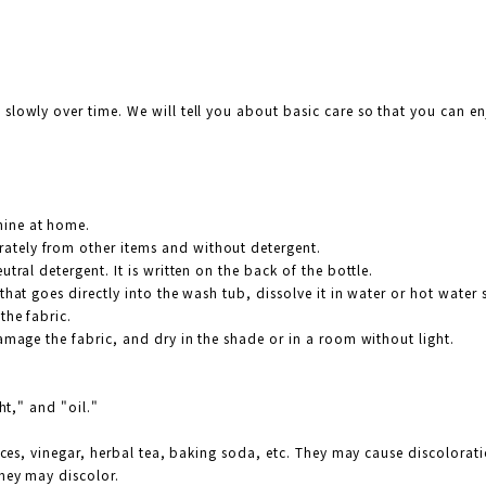
slowly over time. We will tell you about basic care so that you can en
hine at home.
tely from other items and without detergent.
tral detergent. It is written on the back of the bottle.
that goes directly into the wash tub, dissolve it in water or hot water
the fabric.
damage the fabric, and dry in the shade or in a room without light.
ght," and "oil."
uices, vinegar, herbal tea, baking soda, etc. They may cause discolorati
they may discolor.