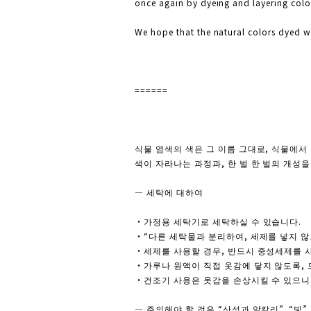
once again by dyeing and layering color
We hope that the natural colors dyed wit
======
식물 염색의 색은 그 이름 그대로, 식물에서
색이 자라나는 과정과, 한 벌 한 벌의 개성
― 세탁에 대하여
・가정용 세탁기로 세탁하실 수 있습니다.
・“다른 세탁물과 분리하여, 세제를 넣지 않
・세제를 사용할 경우, 반드시 중성세제를 사
・가루나 원액이 직접 옷감에 닿지 않도록, 
・건조기 사용은 옷감을 손상시킬 수 있으니
― 주의해야 할 것은 “산성과 알칼리”, “빛”