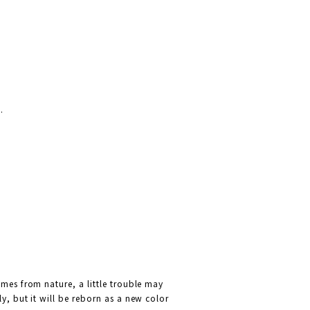
.
omes from nature, a little trouble may
y, but it will be reborn as a new color