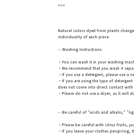
===
Natural colors dyed from plants change 
individuality of each piece.
-- Washing Instructions
・You can wash it in your washing mac
・We recommend that you wash it separa
・If you use a detergent, please use a neu
・If you are using the type of detergent 
does not come into direct contact with 
・Please do not use a dryer, as it will 
-- Be careful of "acids and alkalis," "li
・Please be careful with citrus fruits, j
・If you leave your clothes perspiring, 