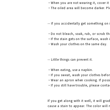
・When you are not wearing it, cover it o
・The oiled area will become darker. Ple
-- If you accidentally get something on 
・Do not bleach, soak, rub, or scrub the
・If the stain gets on the surface, wash 
・Wash your clothes on the same day.
-- Little things can prevent it.
・When eating, use a napkin.
・If you sweat, wash your clothes before
・Wear an apron when cooking. If possi
・If you still have trouble, please contac
If you get along with it well, it will g
cause a stain to appear. The color will 